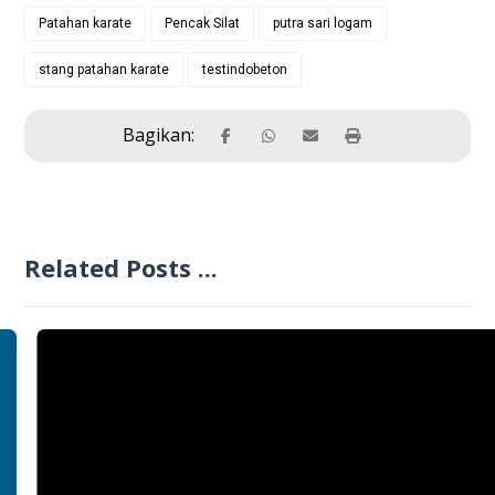
Patahan karate
Pencak Silat
putra sari logam
stang patahan karate
testindobeton
Related Posts ...