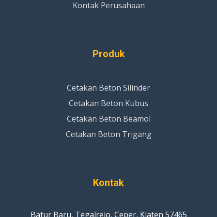
Kontak Perusahaan
Produk
Cetakan Beton Silinder
Cetakan Beton Kubus
Cetakan Beton Beamol
Cetakan Beton Trigang
Kontak
Batur Baru, Tegalrejo, Ceper, Klaten 57465