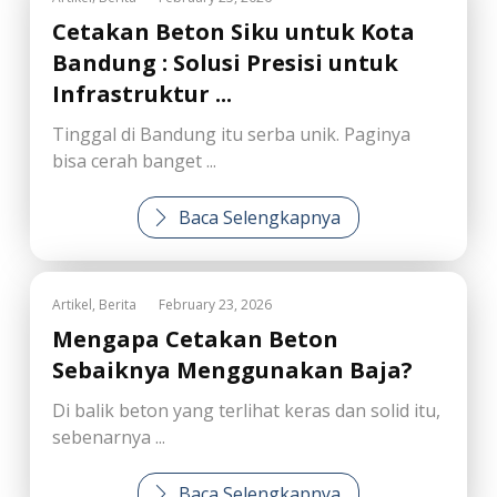
Cetakan Beton Siku untuk Kota
Bandung : Solusi Presisi untuk
Infrastruktur ...
Tinggal di Bandung itu serba unik. Paginya
bisa cerah banget ...
Baca Selengkapnya
,
Artikel
Berita
February 23, 2026
Mengapa Cetakan Beton
Sebaiknya Menggunakan Baja?
Di balik beton yang terlihat keras dan solid itu,
sebenarnya ...
Baca Selengkapnya