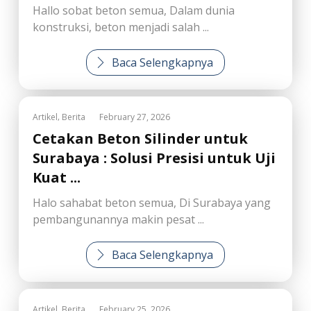
Hallo sobat beton semua, Dalam dunia
konstruksi, beton menjadi salah ...
Baca Selengkapnya
,
Artikel
Berita
February 27, 2026
Cetakan Beton Silinder untuk
Surabaya : Solusi Presisi untuk Uji
Kuat ...
Halo sahabat beton semua, Di Surabaya yang
pembangunannya makin pesat ...
Baca Selengkapnya
,
Artikel
Berita
February 25, 2026