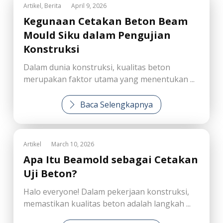
,
Artikel
Berita
April 9, 2026
Kegunaan Cetakan Beton Beam
Mould Siku dalam Pengujian
Konstruksi
Dalam dunia konstruksi, kualitas beton
merupakan faktor utama yang menentukan ...
Baca Selengkapnya
Artikel
March 10, 2026
Apa Itu Beamold sebagai Cetakan
Uji Beton?
Halo everyone! Dalam pekerjaan konstruksi,
memastikan kualitas beton adalah langkah ...