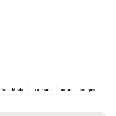
on beamold sudut
cor alumunium
cor baja
cor logam