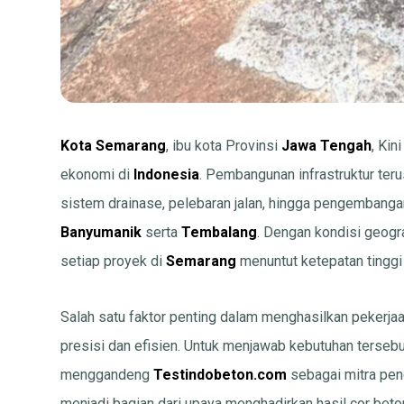
Kota Semarang
, ibu kota Provinsi
Jawa Tengah
, Kin
ekonomi di
Indonesia
. Pembangunan infrastruktur teru
sistem drainase, pelebaran jalan, hingga pengembanga
Banyumanik
serta
Tembalang
. Dengan kondisi geogra
setiap proyek di
Semarang
menuntut ketepatan tinggi 
Salah satu faktor penting dalam menghasilkan pekerja
presisi dan efisien. Untuk menjawab kebutuhan tersebu
menggandeng
Testindobeton.com
sebagai mitra pen
menjadi bagian dari upaya menghadirkan hasil cor be