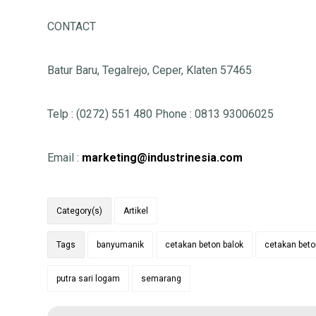
CONTACT
Batur Baru, Tegalrejo, Ceper, Klaten 57465
Telp : (0272) 551 480 Phone : 0813 93006025
Email :
marketing@industrinesia.com
Category(s)
Artikel
Tags
banyumanik
cetakan beton balok
cetakan bet
putra sari logam
semarang