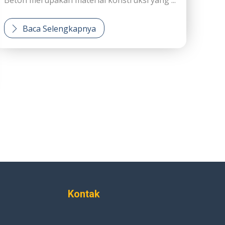
Beton merupakan material konstruksi yang ...
Baca Selengkapnya
Kontak