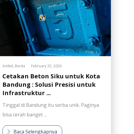
,
Artikel
Berita
February 25, 2026
Cetakan Beton Siku untuk Kota
Bandung : Solusi Presisi untuk
Infrastruktur ...
Tinggal di Bandung itu serba unik. Paginya
bisa cerah banget ...
Baca Selengkapnya