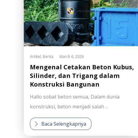
,
Artikel
Berita
March 6, 2026
Mengenal Cetakan Beton Kubus,
Silinder, dan Trigang dalam
Konstruksi Bangunan
Hallo sobat beton semua, Dalam dunia
konstruksi, beton menjadi salah ...
Baca Selengkapnya