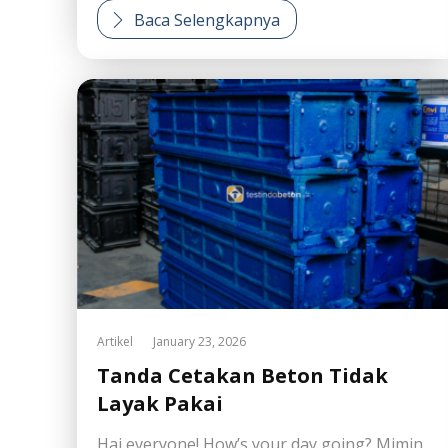
Baca Selengkapnya
Artikel
January 23, 2026
Tanda Cetakan Beton Tidak
Layak Pakai
Hai everyone! How’s your day going? Mimin