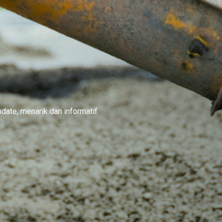
ate, menarik dan informatif