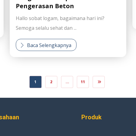
Pengerasan Beton
Hallo sobat logam, bagaimana hari ini?
Semoga selalu sehat dan ...
Baca Selengkapnya
1
2
…
11
sahaan
Produk