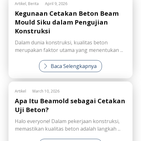
,
Artikel
Berita
April 9, 2026
Kegunaan Cetakan Beton Beam
Mould Siku dalam Pengujian
Konstruksi
Dalam dunia konstruksi, kualitas beton
merupakan faktor utama yang menentukan ...
Baca Selengkapnya
Artikel
March 10, 2026
Apa Itu Beamold sebagai Cetakan
Uji Beton?
Halo everyone! Dalam pekerjaan konstruksi,
memastikan kualitas beton adalah langkah ...