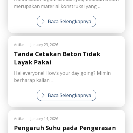
merupakan material konstruksi yang ...
Baca Selengkapnya
Artikel
January 23, 2026
Tanda Cetakan Beton Tidak
Layak Pakai
Hai everyone! How’s your day going? Mimin
berharap kalian ...
Baca Selengkapnya
Artikel
January 14, 2026
Pengaruh Suhu pada Pengerasan