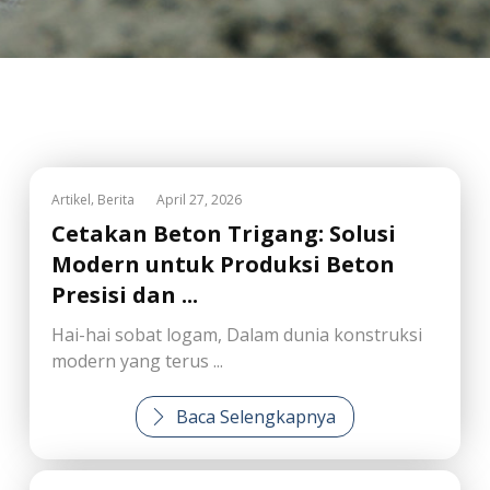
,
Artikel
Berita
April 27, 2026
Cetakan Beton Trigang: Solusi
Modern untuk Produksi Beton
Presisi dan ...
Hai-hai sobat logam, Dalam dunia konstruksi
modern yang terus ...
Baca Selengkapnya