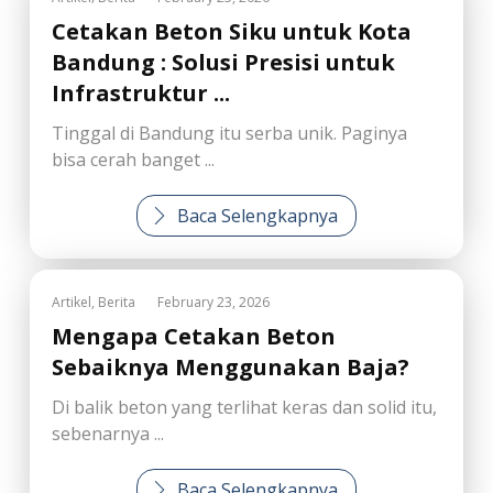
Cetakan Beton Siku untuk Kota
Bandung : Solusi Presisi untuk
Infrastruktur ...
Tinggal di Bandung itu serba unik. Paginya
bisa cerah banget ...
Baca Selengkapnya
,
Artikel
Berita
February 23, 2026
Mengapa Cetakan Beton
Sebaiknya Menggunakan Baja?
Di balik beton yang terlihat keras dan solid itu,
sebenarnya ...
Baca Selengkapnya