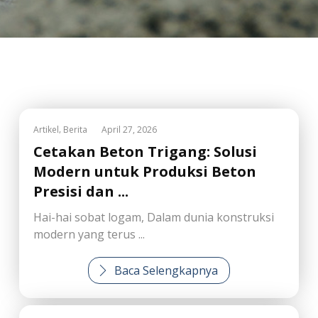
,
Artikel
Berita
April 27, 2026
Cetakan Beton Trigang: Solusi
Modern untuk Produksi Beton
Presisi dan ...
Hai-hai sobat logam, Dalam dunia konstruksi
modern yang terus ...
Baca Selengkapnya