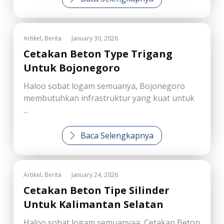
,
Artikel
Berita
January 30, 2026
Cetakan Beton Type Trigang
Untuk Bojonegoro
Haloo sobat logam semuanya, Bojonegoro
membutuhkan infrastruktur yang kuat untuk
...
Baca Selengkapnya
,
Artikel
Berita
January 24, 2026
Cetakan Beton Tipe Silinder
Untuk Kalimantan Selatan
Haloo sobat logam semuanyaa, Cetakan Beton