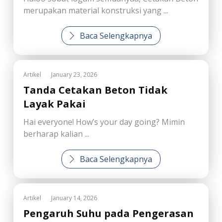
merupakan material konstruksi yang ...
Baca Selengkapnya
Artikel
January 23, 2026
Tanda Cetakan Beton Tidak
Layak Pakai
Hai everyone! How’s your day going? Mimin
berharap kalian ...
Baca Selengkapnya
Artikel
January 14, 2026
Pengaruh Suhu pada Pengerasan