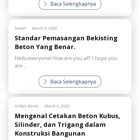
Baca Selengkapnya
Artikel
March 9, 2026
Standar Pemasangan Bekisting
Beton Yang Benar.
Hello everyone! How are you all? I hope you
are ...
Baca Selengkapnya
,
Artikel
Berita
March 6, 2026
Mengenal Cetakan Beton Kubus,
Silinder, dan Trigang dalam
Konstruksi Bangunan