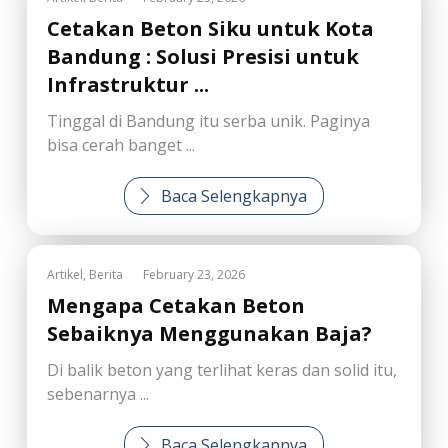
Cetakan Beton Siku untuk Kota
Bandung : Solusi Presisi untuk
Infrastruktur ...
Tinggal di Bandung itu serba unik. Paginya
bisa cerah banget ...
Baca Selengkapnya
,
Artikel
Berita
February 23, 2026
Mengapa Cetakan Beton
Sebaiknya Menggunakan Baja?
Di balik beton yang terlihat keras dan solid itu,
sebenarnya ...
Baca Selengkapnya