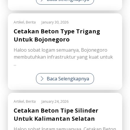
,
Artikel
Berita
January 30, 2026
Cetakan Beton Type Trigang
Untuk Bojonegoro
Haloo sobat logam semuanya, Bojonegoro
membutuhkan infrastruktur yang kuat untuk
...
Baca Selengkapnya
,
Artikel
Berita
January 24, 2026
Cetakan Beton Tipe Silinder
Untuk Kalimantan Selatan
Haloo sobat logam semuanyaa, Cetakan Beton