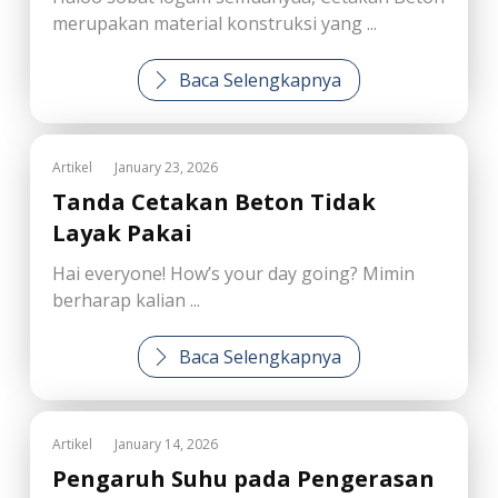
merupakan material konstruksi yang ...
Baca Selengkapnya
Artikel
January 23, 2026
Tanda Cetakan Beton Tidak
Layak Pakai
Hai everyone! How’s your day going? Mimin
berharap kalian ...
Baca Selengkapnya
Artikel
January 14, 2026
Pengaruh Suhu pada Pengerasan