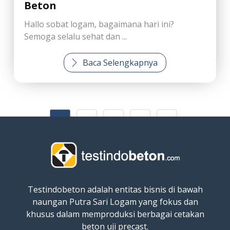
Beton
Hallo sobat logam, bagaimana hari ini?
Semoga selalu sehat dan ...
Baca Selengkapnya
1
2
…
11
Testindobeton adalah entitas bisnis di bawah
naungan Putra Sari Logam yang fokus dan
khusus dalam memproduksi berbagai cetakan
beton uji precast.