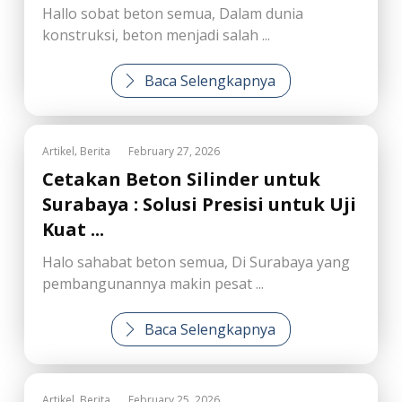
Hallo sobat beton semua, Dalam dunia
konstruksi, beton menjadi salah ...
Baca Selengkapnya
,
Artikel
Berita
February 27, 2026
Cetakan Beton Silinder untuk
Surabaya : Solusi Presisi untuk Uji
Kuat ...
Halo sahabat beton semua, Di Surabaya yang
pembangunannya makin pesat ...
Baca Selengkapnya
,
Artikel
Berita
February 25, 2026