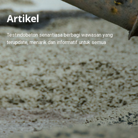
Artikel
Testindobeton senantiasa berbagi wawasan yang
terupdate, menarik dan informatif untuk semua