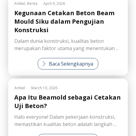
,
Artikel
Berita
April 9, 2026
Kegunaan Cetakan Beton Beam
Mould Siku dalam Pengujian
Konstruksi
Dalam dunia konstruksi, kualitas beton
merupakan faktor utama yang menentukan ...
Baca Selengkapnya
Artikel
March 10, 2026
Apa Itu Beamold sebagai Cetakan
Uji Beton?
Halo everyone! Dalam pekerjaan konstruksi,
memastikan kualitas beton adalah langkah ...