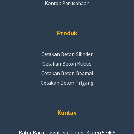
Kontak Perusahaan
Produk
Cetakan Beton Silinder
Cetakan Beton Kubus
Cetakan Beton Beamol
Cetakan Beton Trigang
Kontak
Batur Baru, Tegalrejo, Ceper, Klaten 57465