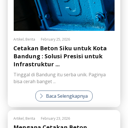
,
Artikel
Berita
February 25, 2026
Cetakan Beton Siku untuk Kota
Bandung : Solusi Presisi untuk
Infrastruktur ...
Tinggal di Bandung itu serba unik. Paginya
bisa cerah banget ...
Baca Selengkapnya
,
Artikel
Berita
February 23, 2026
Mengapa Cetakan Beton