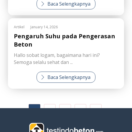
Baca Selengkapnya
Artikel
January 14, 2026
Pengaruh Suhu pada Pengerasan
Beton
Hallo sobat logam, bagaimana hari ini?
Semoga selalu sehat dan ...
Baca Selengkapnya
1
2
…
11