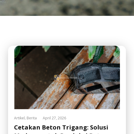
,
Artikel
Berita
April 27, 2026
Cetakan Beton Trigang: Solusi