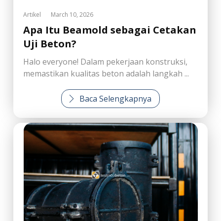
Artikel
March 10, 2026
Apa Itu Beamold sebagai Cetakan
Uji Beton?
Halo everyone! Dalam pekerjaan konstruksi,
memastikan kualitas beton adalah langkah ...
Baca Selengkapnya