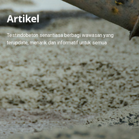
Artikel
Testindobeton senantiasa berbagi wawasan yang
terupdate, menarik dan informatif untuk semua