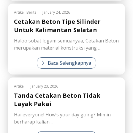
,
Artikel
Berita
January 24, 2026
Cetakan Beton Tipe Silinder
Untuk Kalimantan Selatan
Haloo sobat logam semuanyaa, Cetakan Beton
merupakan material konstruksi yang ...
Baca Selengkapnya
Artikel
January 23, 2026
Tanda Cetakan Beton Tidak
Layak Pakai
Hai everyone! How’s your day going? Mimin
berharap kalian ...