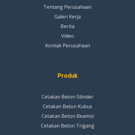
Tentang Perusahaan
Galeri Kerja
Berita
Video
Kontak Perusahaan
Produk
Cetakan Beton Silinder
Cetakan Beton Kubus
Cetakan Beton Beamol
Cetakan Beton Trigang