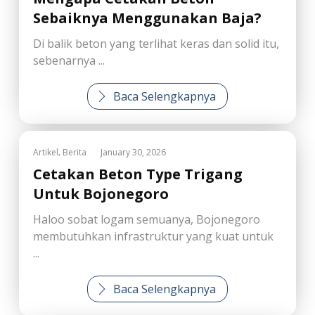
Sebaiknya Menggunakan Baja?
Di balik beton yang terlihat keras dan solid itu,
sebenarnya ...
Baca Selengkapnya
,
Artikel
Berita
January 30, 2026
Cetakan Beton Type Trigang
Untuk Bojonegoro
Haloo sobat logam semuanya, Bojonegoro
membutuhkan infrastruktur yang kuat untuk
...
Baca Selengkapnya