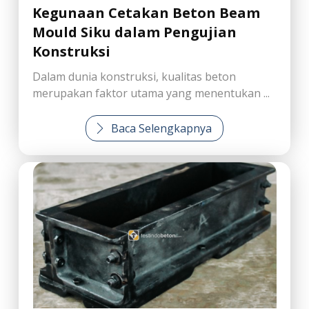
Kegunaan Cetakan Beton Beam
Mould Siku dalam Pengujian
Konstruksi
Dalam dunia konstruksi, kualitas beton
merupakan faktor utama yang menentukan ...
Baca Selengkapnya