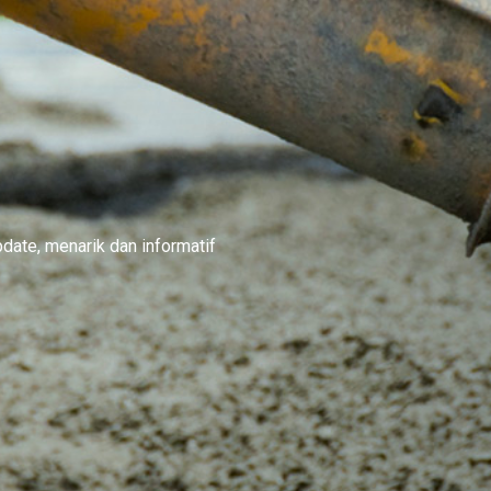
ate, menarik dan informatif