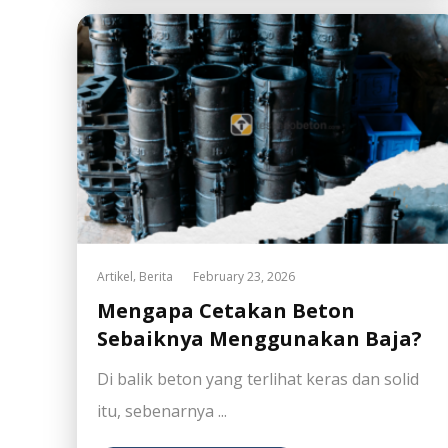
,
Artikel
Berita
February 23, 2026
Mengapa Cetakan Beton
Sebaiknya Menggunakan Baja?
Di balik beton yang terlihat keras dan solid
itu, sebenarnya ...