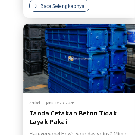
Baca Selengkapnya
Artikel
January 23, 2026
Tanda Cetakan Beton Tidak
Layak Pakai
Hai everyone! How’s your day going? Mimin