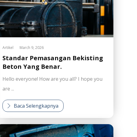
Artikel
March 9, 2026
Standar Pemasangan Bekisting
Beton Yang Benar.
Hello everyone! How are you all? I hope you
are ...
Baca Selengkapnya