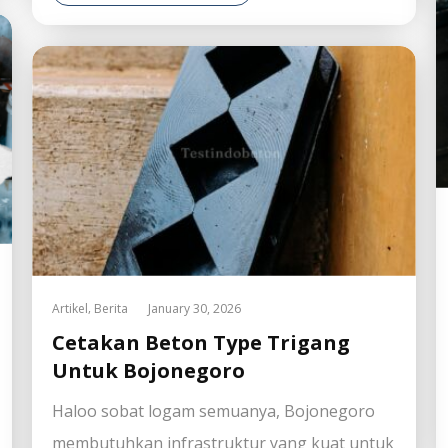
,
Artikel
Berita
January 30, 2026
Cetakan Beton Type Trigang
Untuk Bojonegoro
Haloo sobat logam semuanya, Bojonegoro
membutuhkan infrastruktur yang kuat untuk