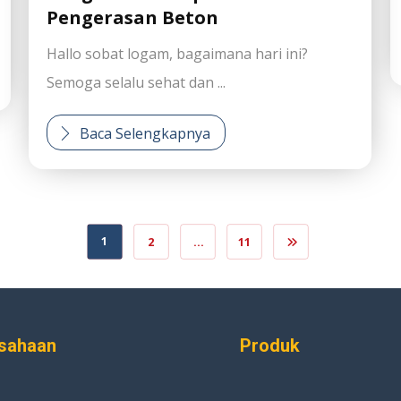
Pengerasan Beton
Hallo sobat logam, bagaimana hari ini?
Semoga selalu sehat dan ...
Baca Selengkapnya
1
2
…
11
sahaan
Produk