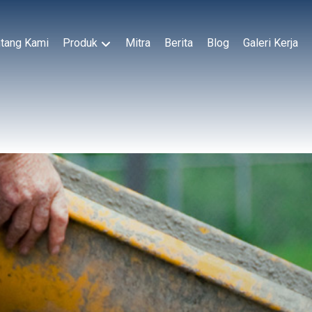
tang Kami
Produk
Mitra
Berita
Blog
Galeri Kerja