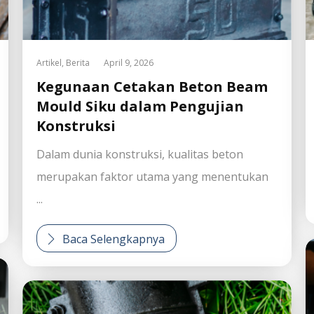
,
Artikel
Berita
April 9, 2026
Kegunaan Cetakan Beton Beam
Mould Siku dalam Pengujian
Konstruksi
Dalam dunia konstruksi, kualitas beton
merupakan faktor utama yang menentukan
...
Baca Selengkapnya