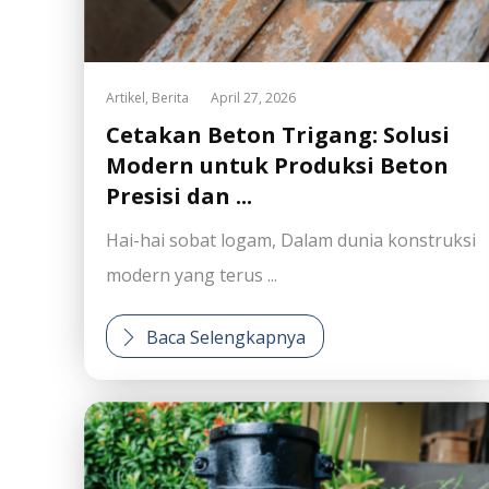
,
Artikel
Berita
April 27, 2026
Cetakan Beton Trigang: Solusi
Modern untuk Produksi Beton
Presisi dan ...
Hai-hai sobat logam, Dalam dunia konstruksi
modern yang terus ...
Baca Selengkapnya