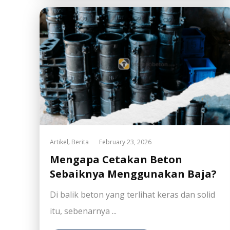
,
Artikel
Berita
February 23, 2026
Mengapa Cetakan Beton
Sebaiknya Menggunakan Baja?
Di balik beton yang terlihat keras dan solid
itu, sebenarnya ...