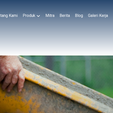
tang Kami
Produk
Mitra
Berita
Blog
Galeri Kerja