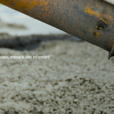
ate, menarik dan informatif