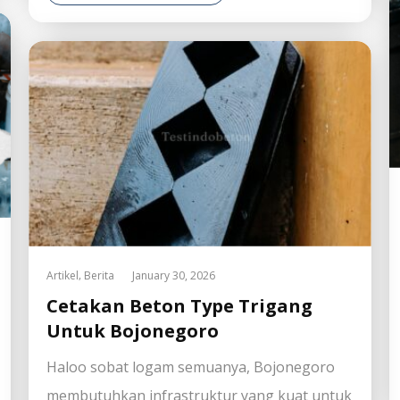
,
Artikel
Berita
January 30, 2026
Cetakan Beton Type Trigang
Untuk Bojonegoro
Haloo sobat logam semuanya, Bojonegoro
membutuhkan infrastruktur yang kuat untuk