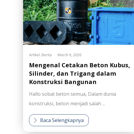
,
Artikel
Berita
March 6, 2026
Mengenal Cetakan Beton Kubus,
Silinder, dan Trigang dalam
Konstruksi Bangunan
Hallo sobat beton semua, Dalam dunia
konstruksi, beton menjadi salah ...
Baca Selengkapnya