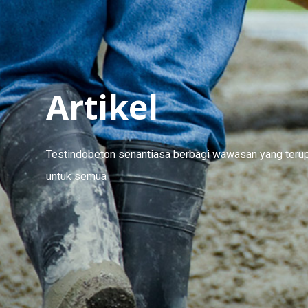
Artikel
Testindobeton senantiasa berbagi wawasan yang terupd
untuk semua