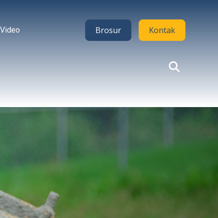
Brosur
Kontak
Video