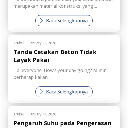
merupakan material konstruksi yang ...
Baca Selengkapnya
Artikel
January 23, 2026
Tanda Cetakan Beton Tidak
Layak Pakai
Hai everyone! How’s your day going? Mimin
berharap kalian ...
Baca Selengkapnya
Artikel
January 14, 2026
Pengaruh Suhu pada Pengerasan