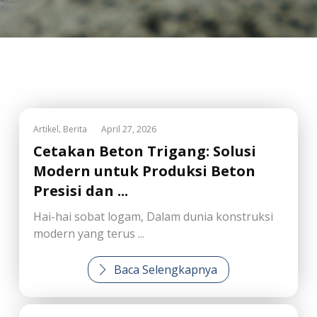
,
Artikel
Berita
April 27, 2026
Cetakan Beton Trigang: Solusi
Modern untuk Produksi Beton
Presisi dan ...
Hai-hai sobat logam, Dalam dunia konstruksi
modern yang terus ...
Baca Selengkapnya