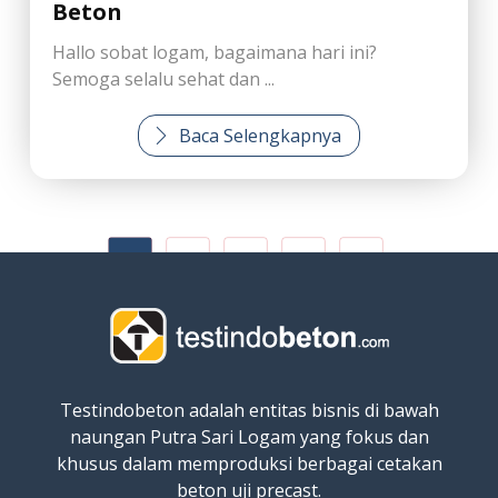
Beton
Hallo sobat logam, bagaimana hari ini?
Semoga selalu sehat dan ...
Baca Selengkapnya
1
2
…
11
Testindobeton adalah entitas bisnis di bawah
naungan Putra Sari Logam yang fokus dan
khusus dalam memproduksi berbagai cetakan
beton uji precast.