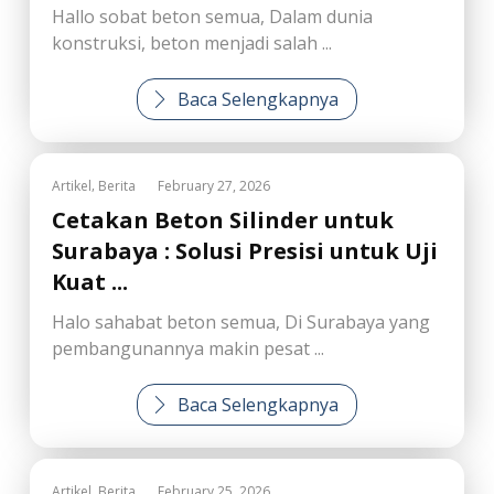
Hallo sobat beton semua, Dalam dunia
konstruksi, beton menjadi salah ...
Baca Selengkapnya
,
Artikel
Berita
February 27, 2026
Cetakan Beton Silinder untuk
Surabaya : Solusi Presisi untuk Uji
Kuat ...
Halo sahabat beton semua, Di Surabaya yang
pembangunannya makin pesat ...
Baca Selengkapnya
,
Artikel
Berita
February 25, 2026