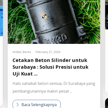
,
Artikel
Berita
February 27, 2026
Cetakan Beton Silinder untuk
Surabaya : Solusi Presisi untuk
Uji Kuat ...
Halo sahabat beton semua, Di Surabaya yang
pembangunannya makin pesat ...
Baca Selengkapnya