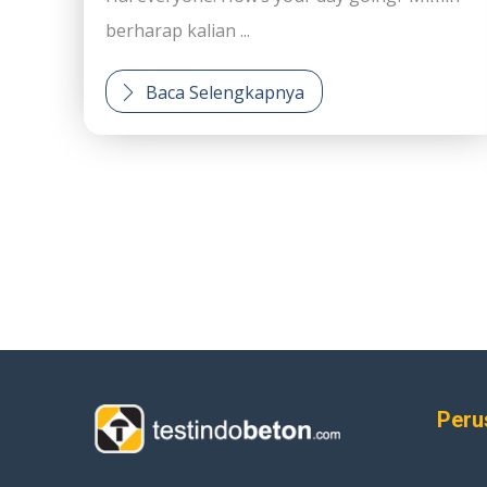
berharap kalian ...
Baca Selengkapnya
Peru