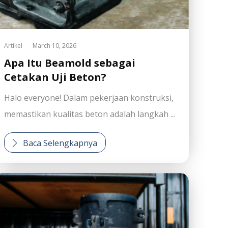
Artikel
March 10, 2026
Apa Itu Beamold sebagai
Cetakan Uji Beton?
Halo everyone! Dalam pekerjaan konstruksi,
memastikan kualitas beton adalah langkah ...
Baca Selengkapnya