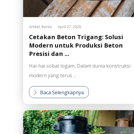
,
Artikel
Berita
April 27, 2026
Cetakan Beton Trigang: Solusi
Modern untuk Produksi Beton
Presisi dan ...
Hai-hai sobat logam, Dalam dunia konstruksi
modern yang terus ...
Baca Selengkapnya