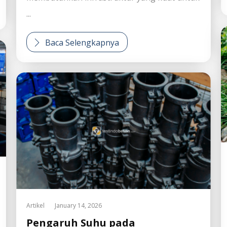
...
Baca Selengkapnya
Artikel
January 14, 2026
Pengaruh Suhu pada