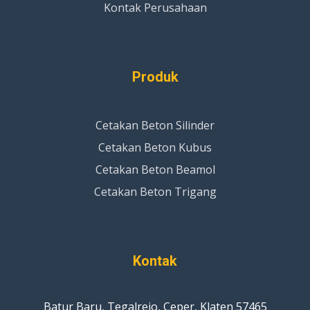
Kontak Perusahaan
Produk
Cetakan Beton Silinder
Cetakan Beton Kubus
Cetakan Beton Beamol
Cetakan Beton Trigang
Kontak
Batur Baru, Tegalrejo, Ceper, Klaten 57465