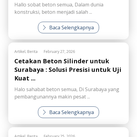
Hallo sobat beton semua, Dalam dunia
konstruksi, beton menjadi salah ...
Baca Selengkapnya
,
Artikel
Berita
February 27, 2026
Cetakan Beton Silinder untuk
Surabaya : Solusi Presisi untuk Uji
Kuat ...
Halo sahabat beton semua, Di Surabaya yang
pembangunannya makin pesat ...
Baca Selengkapnya
,
Artikel
Berita
February 25, 2026