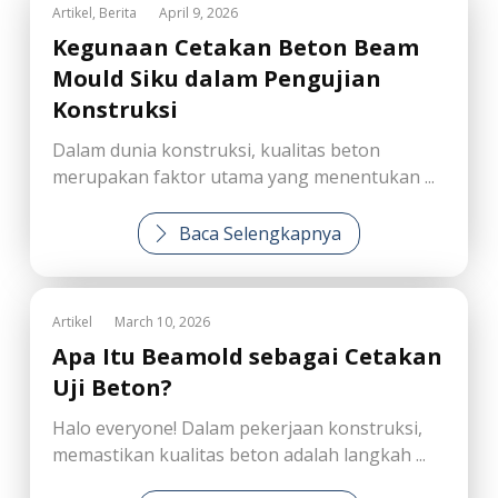
,
Artikel
Berita
April 9, 2026
Kegunaan Cetakan Beton Beam
Mould Siku dalam Pengujian
Konstruksi
Dalam dunia konstruksi, kualitas beton
merupakan faktor utama yang menentukan ...
Baca Selengkapnya
Artikel
March 10, 2026
Apa Itu Beamold sebagai Cetakan
Uji Beton?
Halo everyone! Dalam pekerjaan konstruksi,
memastikan kualitas beton adalah langkah ...