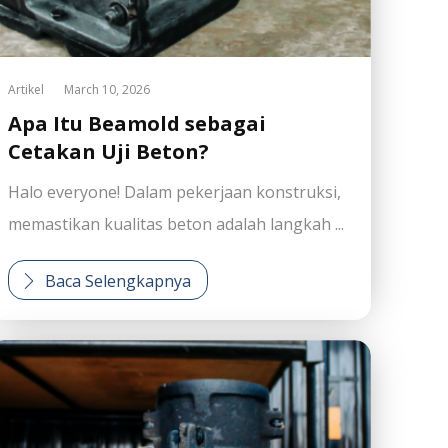
Artikel
March 10, 2026
Apa Itu Beamold sebagai
Cetakan Uji Beton?
Halo everyone! Dalam pekerjaan konstruksi,
memastikan kualitas beton adalah langkah ...
Baca Selengkapnya