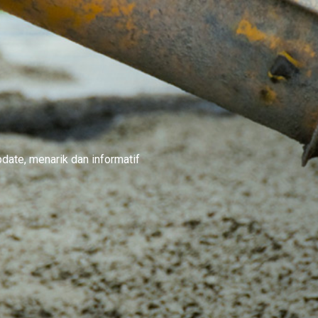
ate, menarik dan informatif