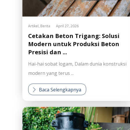
,
Artikel
Berita
April 27, 2026
Cetakan Beton Trigang: Solusi
Modern untuk Produksi Beton
Presisi dan ...
Hai-hai sobat logam, Dalam dunia konstruksi
modern yang terus ...
Baca Selengkapnya