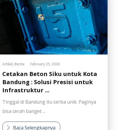
,
Artikel
Berita
February 25, 2026
Cetakan Beton Siku untuk Kota
Bandung : Solusi Presisi untuk
Infrastruktur ...
Tinggal di Bandung itu serba unik. Paginya
bisa cerah banget ...
Baca Selengkapnya