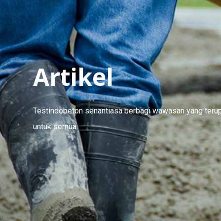
Artikel
Testindobeton senantiasa berbagi wawasan yang terupd
untuk semua