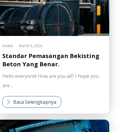
Artikel
March 9, 2026
Standar Pemasangan Bekisting
Beton Yang Benar.
Hello everyone! How are you all? I hope you
are ...
Baca Selengkapnya