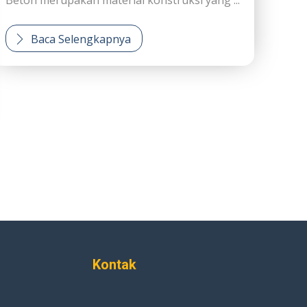
Beton merupakan material konstruksi yang ...
Baca Selengkapnya
Kontak