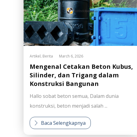
,
Artikel
Berita
March 6, 2026
Mengenal Cetakan Beton Kubus,
Silinder, dan Trigang dalam
Konstruksi Bangunan
Hallo sobat beton semua, Dalam dunia
konstruksi, beton menjadi salah ...
Baca Selengkapnya