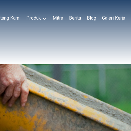
tang Kami
Produk
Mitra
Berita
Blog
Galeri Kerja