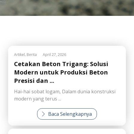
,
Artikel
Berita
April 27, 2026
Cetakan Beton Trigang: Solusi
Modern untuk Produksi Beton
Presisi dan ...
Hai-hai sobat logam, Dalam dunia konstruksi
modern yang terus ...
Baca Selengkapnya