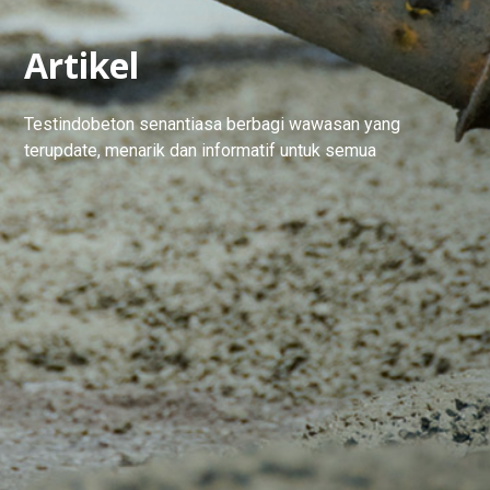
Artikel
Testindobeton senantiasa berbagi wawasan yang
terupdate, menarik dan informatif untuk semua