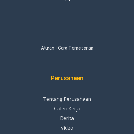
Aturan
|
Cara Pemesanan
Perusahaan
Tentang Perusahaan
Galeri Kerja
Berita
Video