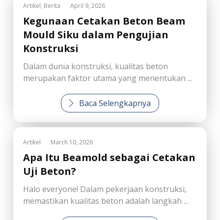
,
Artikel
Berita
April 9, 2026
Kegunaan Cetakan Beton Beam
Mould Siku dalam Pengujian
Konstruksi
Dalam dunia konstruksi, kualitas beton
merupakan faktor utama yang menentukan ...
Baca Selengkapnya
Artikel
March 10, 2026
Apa Itu Beamold sebagai Cetakan
Uji Beton?
Halo everyone! Dalam pekerjaan konstruksi,
memastikan kualitas beton adalah langkah ...