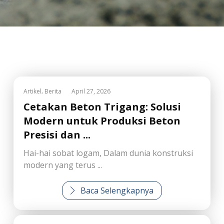
,
Artikel
Berita
April 27, 2026
Cetakan Beton Trigang: Solusi
Modern untuk Produksi Beton
Presisi dan ...
Hai-hai sobat logam, Dalam dunia konstruksi
modern yang terus ...
Baca Selengkapnya