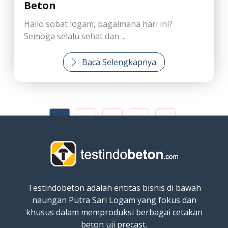
Beton
Hallo sobat logam, bagaimana hari ini?
Semoga selalu sehat dan ...
Baca Selengkapnya
1
2
…
11
Testindobeton adalah entitas bisnis di bawah
naungan Putra Sari Logam yang fokus dan
khusus dalam memproduksi berbagai cetakan
beton uji precast.