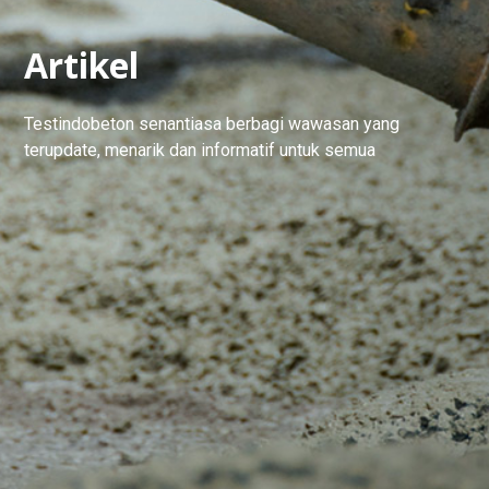
Artikel
Testindobeton senantiasa berbagi wawasan yang
terupdate, menarik dan informatif untuk semua