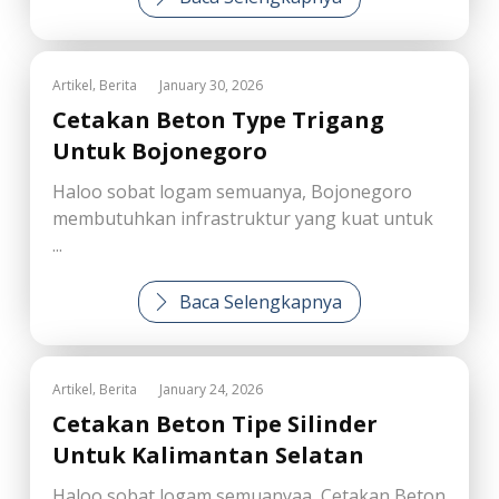
,
Artikel
Berita
January 30, 2026
Cetakan Beton Type Trigang
Untuk Bojonegoro
Haloo sobat logam semuanya, Bojonegoro
membutuhkan infrastruktur yang kuat untuk
...
Baca Selengkapnya
,
Artikel
Berita
January 24, 2026
Cetakan Beton Tipe Silinder
Untuk Kalimantan Selatan
Haloo sobat logam semuanyaa, Cetakan Beton