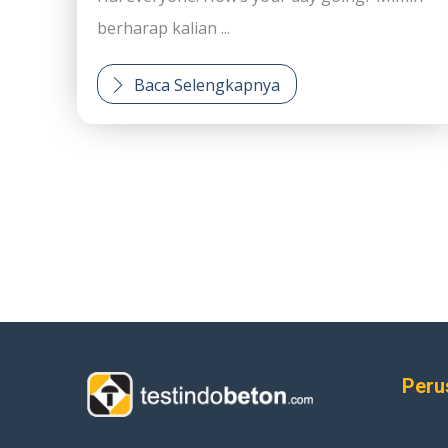
berharap kalian ...
Baca Selengkapnya
Peru