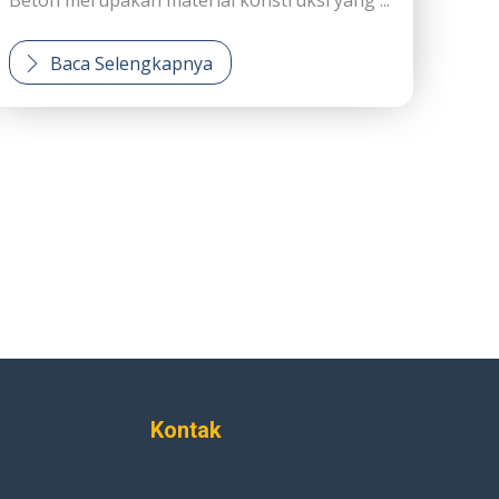
Beton merupakan material konstruksi yang ...
Baca Selengkapnya
Kontak