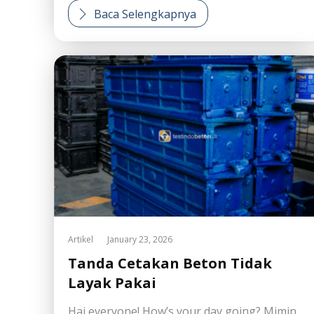
Baca Selengkapnya
Artikel
January 23, 2026
Tanda Cetakan Beton Tidak
Layak Pakai
Hai everyone! How’s your day going? Mimin