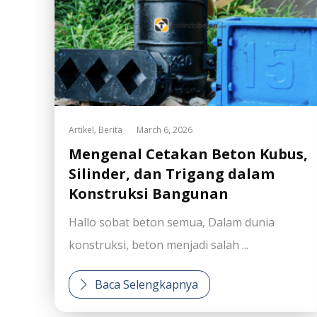
,
Artikel
Berita
March 6, 2026
Mengenal Cetakan Beton Kubus,
Silinder, dan Trigang dalam
Konstruksi Bangunan
Hallo sobat beton semua, Dalam dunia
konstruksi, beton menjadi salah ...
Baca Selengkapnya