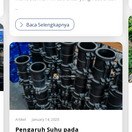
...
Baca Selengkapnya
Artikel
January 14, 2026
Pengaruh Suhu pada