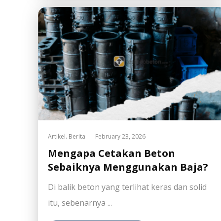
,
Artikel
Berita
February 23, 2026
Mengapa Cetakan Beton
Sebaiknya Menggunakan Baja?
Di balik beton yang terlihat keras dan solid
itu, sebenarnya ...