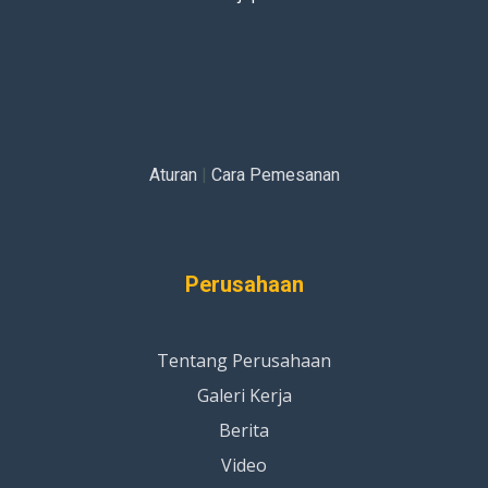
Aturan
|
Cara Pemesanan
Perusahaan
Tentang Perusahaan
Galeri Kerja
Berita
Video