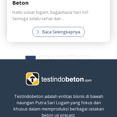
Beton
Hallo sobat logam, bagaimana hari ini?
Semoga selalu sehat dan ...
Baca Selengkapnya
1
2
…
11
Testindobeton adalah entitas bisnis di bawah
naungan Putra Sari Logam yang fokus dan
khusus dalam memproduksi berbagai cetakan
beton uji precast.