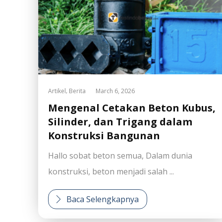
,
Artikel
Berita
March 6, 2026
Mengenal Cetakan Beton Kubus,
Silinder, dan Trigang dalam
Konstruksi Bangunan
Hallo sobat beton semua, Dalam dunia
konstruksi, beton menjadi salah ...
Baca Selengkapnya