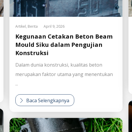
,
Artikel
Berita
April 9, 2026
Kegunaan Cetakan Beton Beam
Mould Siku dalam Pengujian
Konstruksi
Dalam dunia konstruksi, kualitas beton
merupakan faktor utama yang menentukan
...
Baca Selengkapnya