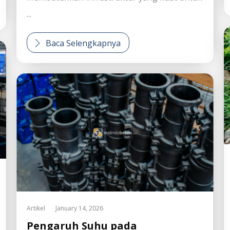
...
Baca Selengkapnya
Artikel
January 14, 2026
Pengaruh Suhu pada