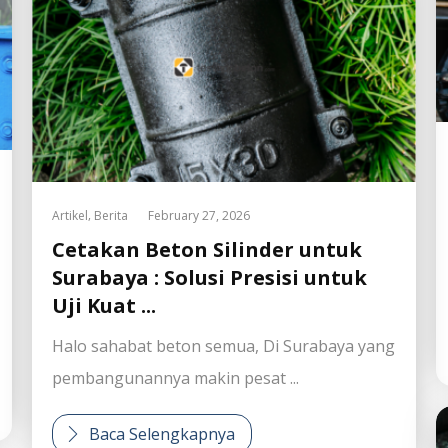
,
Artikel
Berita
February 27, 2026
Cetakan Beton Silinder untuk
Surabaya : Solusi Presisi untuk
Uji Kuat ...
Halo sahabat beton semua, Di Surabaya yang
pembangunannya makin pesat ...
Baca Selengkapnya