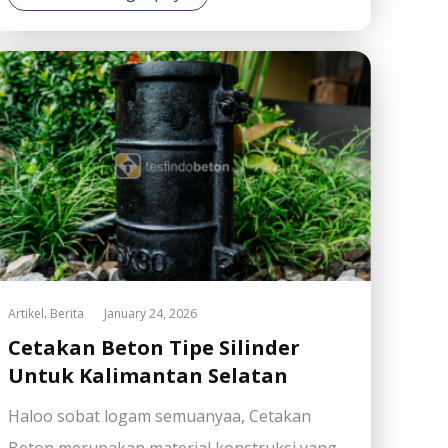
,
Artikel
Berita
January 24, 2026
Cetakan Beton Tipe Silinder
Untuk Kalimantan Selatan
Haloo sobat logam semuanyaa, Cetakan