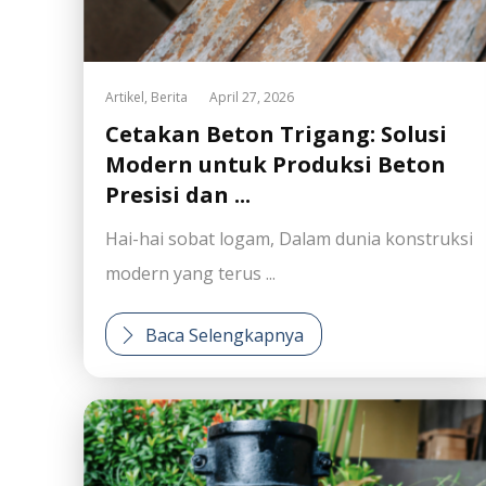
,
Artikel
Berita
April 27, 2026
Cetakan Beton Trigang: Solusi
Modern untuk Produksi Beton
Presisi dan ...
Hai-hai sobat logam, Dalam dunia konstruksi
modern yang terus ...
Baca Selengkapnya