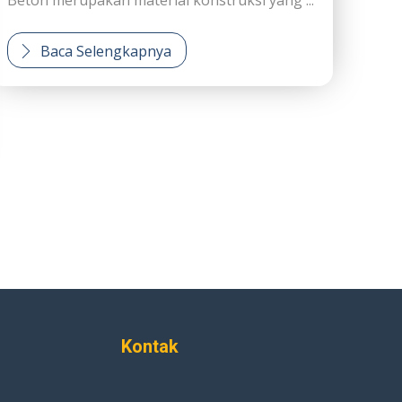
Beton merupakan material konstruksi yang ...
Baca Selengkapnya
Kontak