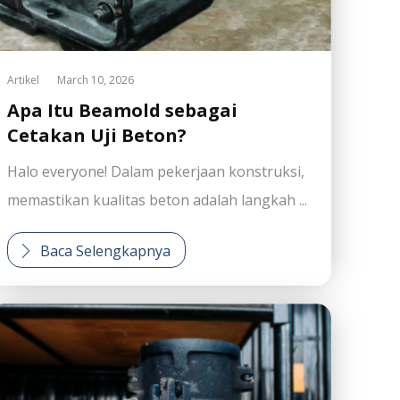
Artikel
March 10, 2026
Apa Itu Beamold sebagai
Cetakan Uji Beton?
Halo everyone! Dalam pekerjaan konstruksi,
memastikan kualitas beton adalah langkah ...
Baca Selengkapnya