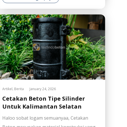
,
Artikel
Berita
January 24, 2026
Cetakan Beton Tipe Silinder
Untuk Kalimantan Selatan
Haloo sobat logam semuanyaa, Cetakan