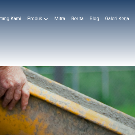
tang Kami
Produk
Mitra
Berita
Blog
Galeri Kerja