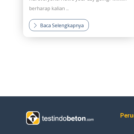
berharap kalian ...
Baca Selengkapnya
Peru