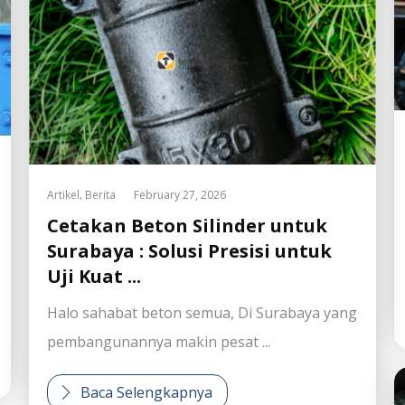
,
Artikel
Berita
February 27, 2026
Cetakan Beton Silinder untuk
Surabaya : Solusi Presisi untuk
Uji Kuat ...
Halo sahabat beton semua, Di Surabaya yang
pembangunannya makin pesat ...
Baca Selengkapnya