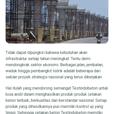
Tidak dapat dipungkiri bahawa kebutuhan akan
infrastruktur setiap tahun meningkat. Tentu demi
mendongkrak sektor ekonomi. Berbagai jalan, jembatan,
waduk hingga pembangkit listrik adalah beberapa dari
sekian proyek strategis nasional yang terus dikerjakan.
Hal itulah yang mendorong semangat Testindobeton untuk
bisa andil dalam menghasilkan produk-produk cetakan
beton terbaik, berkualitas dan berstandar nasional. Setiap
produk yang dihasilkannya pun memiliki kontrol uji yang
tinggi. Sehingga cetakan beton Testindobeton memiliki