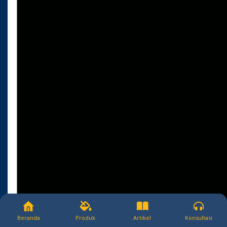
Beranda
Produk
Artikel
Konsultasi