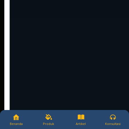
Beranda
Produk
Artikel
Konsultasi