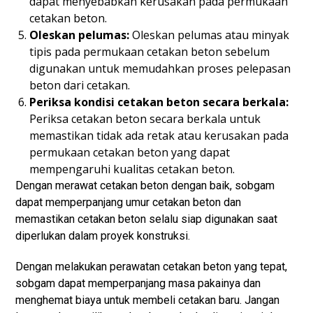
dapat menyebabkan kerusakan pada permukaan
cetakan beton.
Oleskan pelumas:
Oleskan pelumas atau minyak
tipis pada permukaan cetakan beton sebelum
digunakan untuk memudahkan proses pelepasan
beton dari cetakan.
Periksa kondisi cetakan beton secara berkala:
Periksa cetakan beton secara berkala untuk
memastikan tidak ada retak atau kerusakan pada
permukaan cetakan beton yang dapat
mempengaruhi kualitas cetakan beton.
Dengan merawat cetakan beton dengan baik, sobgam
dapat memperpanjang umur cetakan beton dan
memastikan cetakan beton selalu siap digunakan saat
diperlukan dalam proyek konstruksi.
Dengan melakukan perawatan cetakan beton yang tepat,
sobgam dapat memperpanjang masa pakainya dan
menghemat biaya untuk membeli cetakan baru. Jangan