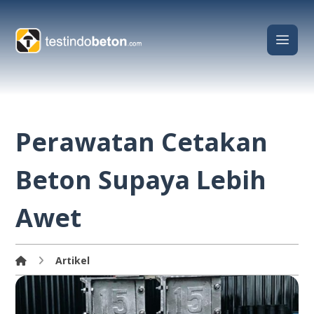
Perawatan Cetakan
Beton Supaya Lebih
Awet
Artikel