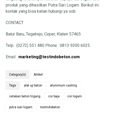
produk yang dihasilkan Putra Sari Logam. Berikut ini
kontak yang bisa kalian hubungi ya sob:
CONTACT
Batur Baru, Tegalrejo, Ceper, Klaten 57465
Telp : (0272) 551 480 Phone : 0813 9300 6025
Email :
marketing@testindobeton.com
Category(s)
Artikel
Tags
alat uji beton
aluminium casting
cetakan beton trigang
cor baja
cor logam
putra sari logam
testindobeton