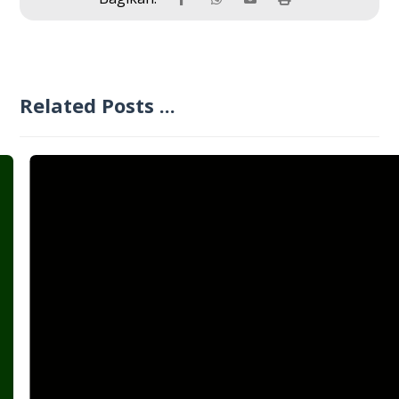
Related Posts ...