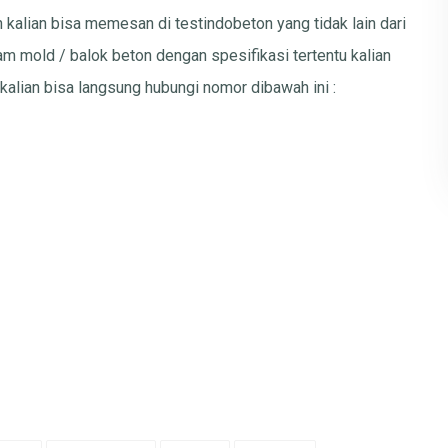
n kalian bisa memesan di testindobeton yang tidak lain dari
eam mold / balok beton dengan spesifikasi tertentu kalian
 kalian bisa langsung hubungi nomor dibawah ini :