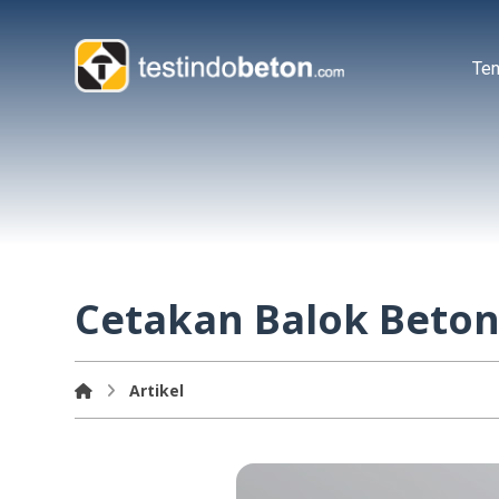
Ten
Cetakan Balok Beton
Artikel