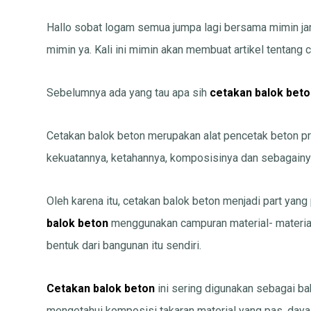
Hallo sobat logam semua jumpa lagi bersama mimin jan
mimin ya. Kali ini mimin akan membuat artikel tentang 
Sebelumnya ada yang tau apa sih
cetakan balok bet
Cetakan balok beton merupakan alat pencetak beton pr
kekuatannya, ketahannya, komposisinya dan sebagain
Oleh karena itu, cetakan balok beton menjadi part yan
balok beton
menggunakan campuran material- materia
bentuk dari bangunan itu sendiri.
Cetakan balok beton
ini sering digunakan sebagai ba
mengetahui komposisi takaran material yang pas, daya