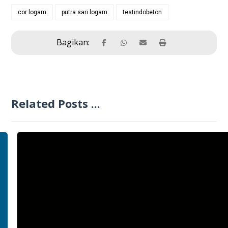
cor logam
putra sari logam
testindobeton
Related Posts ...