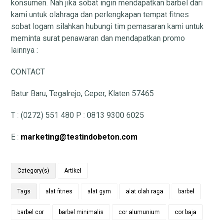
konsumen. Nah jika sobat ingin mendapatkan barbel dari
kami untuk olahraga dan perlengkapan tempat fitnes
sobat logam silahkan hubungi tim pemasaran kami untuk
meminta surat penawaran dan mendapatkan promo
lainnya :
CONTACT
Batur Baru, Tegalrejo, Ceper, Klaten 57465
T : (0272) 551 480 P : 0813 9300 6025
E :
marketing@testindobeton.com
Category(s)
Artikel
Tags
alat fitnes
alat gym
alat olah raga
barbel
barbel cor
barbel minimalis
cor alumunium
cor baja